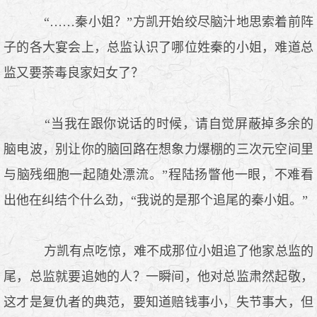
“……秦小姐？”方凯开始绞尽脑汁地思索着前阵
子的各大宴会上，总监认识了哪位姓秦的小姐，难道总
监又要荼毒良家妇女了？
“当我在跟你说话的时候，请自觉屏蔽掉多余的
脑电波，别让你的脑回路在想象力爆棚的三次元空间里
与脑残细胞一起随处漂流。”程陆扬瞥他一眼，不难看
出他在纠结个什么劲，“我说的是那个追尾的秦小姐。”
方凯有点吃惊，难不成那位小姐追了他家总监的
尾，总监就要追她的人？一瞬间，他对总监肃然起敬，
这才是复仇者的典范，要知道赔钱事小，失节事大，但