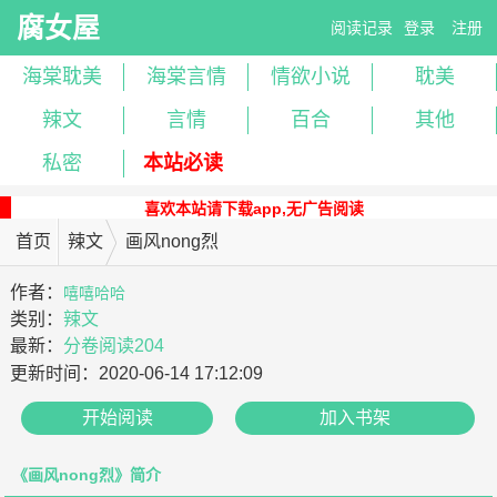
腐女屋
阅读记录
登录
注册
海棠耽美
海棠言情
情欲小说
耽美
辣文
言情
百合
其他
私密
本站必读
喜欢本站请下载app,无广告阅读
首页
辣文
画风nong烈
作者：
嘻嘻哈哈
类别：
辣文
最新：
分卷阅读204
更新时间：
2020-06-14 17:12:09
开始阅读
加入书架
《画风nong烈》简介