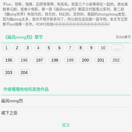
不lun，禁断，强推，囚禁等等啊，吼吼吼。就是几个小故事串在一起的。类似美
剧单元剧，或者小电影。第一部《画风nong烈》都是古代版鬼父系列，第二部
《魔xing世界》有现代的，西方的，科幻的，灵异的，悬疑的zhongzhong类型，
因为脑dong太多，我也不想开新系列了，所以就在这后面一直写吧。本文专注禁
断不lun强推一百年。POPO完结
《画风nong烈》章节
共204章节
1
2
3
4
5
6
7
8
9
10
......
195
196
197
198
199
200
201
202
203
204
作者嘻嘻哈哈的其他作品
画风nong烈
裙下之臣
留言